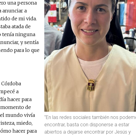
ero una persona
 anunciar a
ntido de mi vida.
taba atada de
 tenía ninguna
anunciar, y sentía
iendo para lo que
n Córdoba
empecé a
ía hacer para
se momento de
el mundo vivía
"En las redes sociales también nos podem
isteza, miedo,
encontrar, basta con disponerse a estar
 cómo hacer para
abiertos a dejarse encontrar por Jesús y