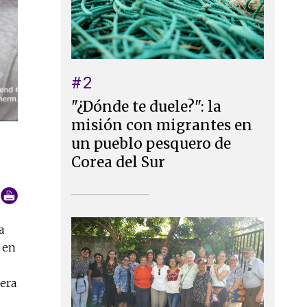
#2
"¿Dónde te duele?": la
misión con migrantes en
un pueblo pesquero de
Corea del Sur
a
 en
iera