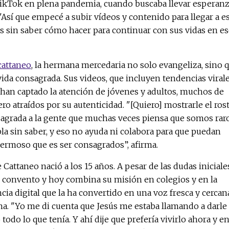
TikTok en plena pandemia, cuando buscaba llevar esperan
"Así que empecé a subir vídeos y contenido para llegar a e
s sin saber cómo hacer para continuar con sus vidas en es
attaneo
, la hermana mercedaria no solo evangeliza, sino 
vida consagrada. Sus videos, que incluyen tendencias viral
 han captado la atención de jóvenes y adultos, muchos de
ero atraídos por su autenticidad. "[Quiero] mostrarle el ros
agrada a la gente que muchas veces piensa que somos raro
a sin saber, y eso no ayuda ni colabora para que puedan
 hermoso que es ser consagrados”, afirma.
 Cattaneo nació a los 15 años. A pesar de las dudas iniciale
al convento y hoy combina su misión en colegios y en la
cia digital que la ha convertido en una voz fresca y cercan
ina. "Yo me di cuenta que Jesús me estaba llamando a darle
todo lo que tenía. Y ahí dije que prefería vivirlo ahora y e