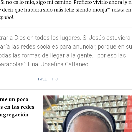
Si no es lo mío, sigo mi camino. Prefiero vivirlo ahora [y 
y decir que hubiera sido más feliz siendo monja'", relata en
spañol
.
ar a Dios en todos los lugares. Si Jesús estuviera
aría las redes sociales para anunciar, porque en s
das las formas de llegar a la gente… por eso las
parábolas": Hna. Josefina Cattaneo
TWEET THIS
me un poco
s en las redes
ongregación