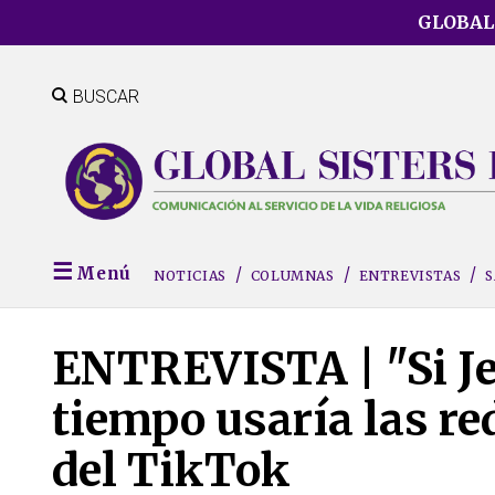
Skip
GLOBAL
to
main
content
BUSCAR
Menú
NOTICIAS
COLUMNAS
ENTREVISTAS
S
ENTREVISTA | "Si Je
tiempo usaría las re
del TikTok