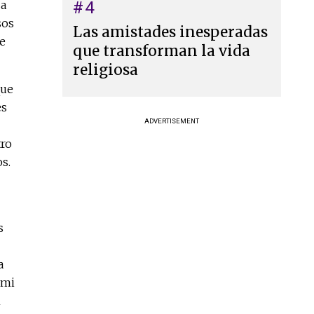
za
#4
sos
Las amistades inesperadas
e
que transforman la vida
religiosa
que
es
ADVERTISEMENT
tro
s.
s
a
 mi
n