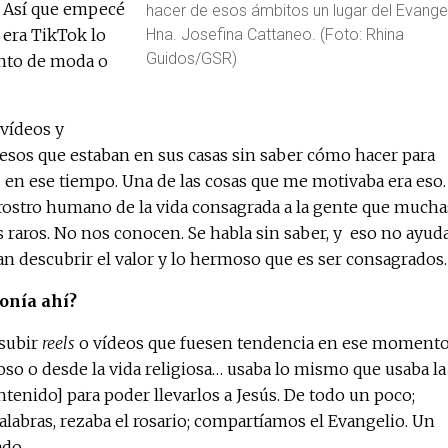
s. Así que empecé
hacer de esos ámbitos un lugar del Evangel
 era TikTok lo
Hna. Josefina Cattaneo. (Foto: Rhina
Guidos/GSR)
nto de moda o
 vídeos y
 esos que estaban en sus casas sin saber cómo hacer para
 en ese tiempo. Una de las cosas que me motivaba era eso.
l rostro humano de la vida consagrada a la gente que mucha
raros. No nos conocen. Se habla sin saber, y eso no ayuda
n descubrir el valor y lo hermoso que es ser consagrados
ponía ahí?
 subir
reels
o vídeos que fuesen tendencia en ese moment
ioso o desde la vida religiosa… usaba lo mismo que usaba la
ntenido] para poder llevarlos a Jesús. De todo un poco;
palabras, rezaba el rosario; compartíamos el Evangelio. Un
ado.