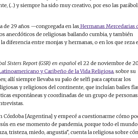
nte, (…) y siempre ha sido muy creativo, por eso las parábol
osa de 29 años —congregada en las
Hermanas Mercedarias 
s anecdóticos de religiosas bailando cumbia, y también
 la diferencia entre monjas y hermanas, o en los que reza e
bal Sisters Report (GSR) en español
el 22 de noviembre de 20
atinoamericano y Caribeño de la Vida Religiosa
, sobre su
es; allí siempre llevaba su palo de selfi para capturar los
giosas y religiosos del continente, que incluían bailes fl
ticas espontáneas y coordinadas de un grupo de personas
trevistas.
 en Córdoba [Argentina] y empecé a cuestionarme cómo po
Jesús en ese momento de pandemia, porque todo el mundo
a, tristeza, miedo, angustia", cuenta la religiosa sobre c