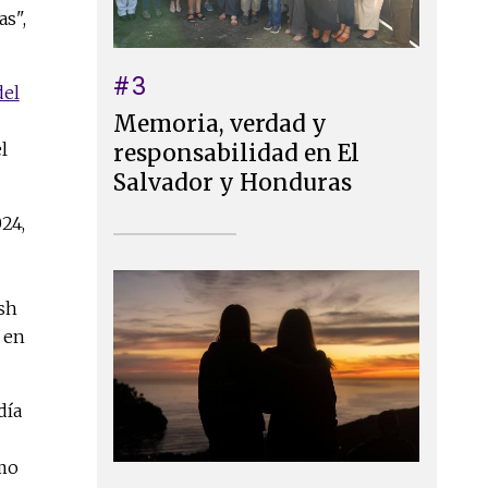
as",
#3
del
Memoria, verdad y
l
responsabilidad en El
Salvador y Honduras
24,
ash
 en
día
ómo