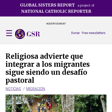
Skip
GLOBAL SISTERS REPORT
a project of
to
NATIONAL CATHOLIC REPORTER
main
content
ADVERTISEMENT
Donar
Free newsletters
Religiosa advierte que
integrar a los migrantes
sigue siendo un desafío
pastoral
NOTICIAS
MIGRACIÓN