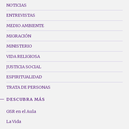
Footer
NOTICIAS
Menu
ENTREVISTAS
(Left)
MEDIO AMBIENTE
MIGRACIÓN
MINISTERIO
VIDA RELIGIOSA
JUSTICIA SOCIAL
ESPIRITUALIDAD
TRATA DE PERSONAS
DESCUBRA MÁS
GSR
Footer
GSR en el Aula
Menu
La Vida
(Right)