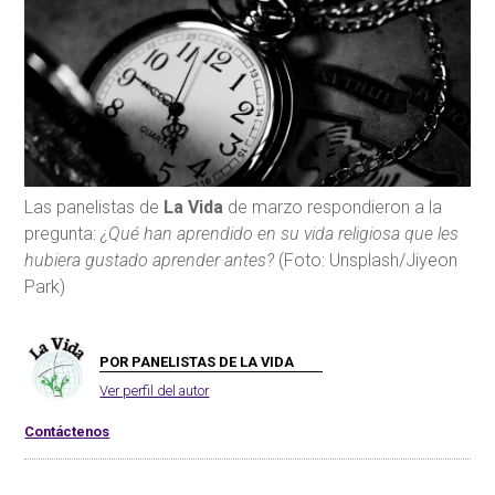
Las panelistas de
La Vida
de marzo respondieron a la
pregunta:
¿Qué han aprendido en su vida religiosa que les
hubiera gustado aprender antes?
(Foto: Unsplash/Jiyeon
Park)
POR PANELISTAS DE LA VIDA
Ver perfil del autor
Contáctenos