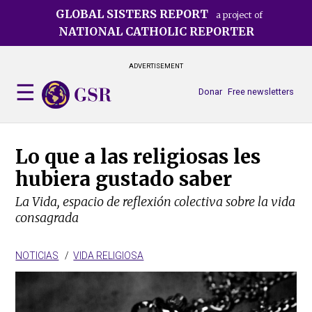
Skip
GLOBAL SISTERS REPORT
a project of
to
NATIONAL CATHOLIC REPORTER
main
content
ADVERTISEMENT
Donar
Free newsletters
Lo que a las religiosas les
hubiera gustado saber
La Vida, espacio de reflexión colectiva sobre la vida
consagrada
NOTICIAS
VIDA RELIGIOSA