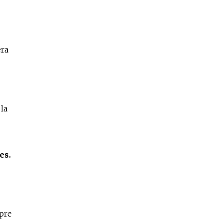
era
la
es.
pre