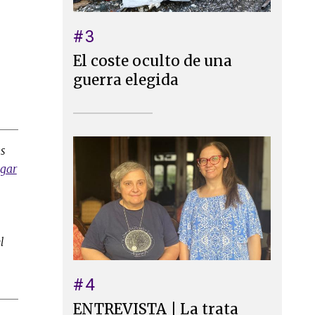
#3
El coste oculto de una
guerra elegida
as
ugar
l
#4
ENTREVISTA | La trata