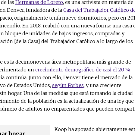
 de las
Hermanas de Loreto
, es una activista en materia de
 en Denver, fundadora de la
Casa del Trabajador Católico d
spacio, originalmente tenía nueve dormitorios, pero en 20
incendio. En 2018, reabrió con una nueva forma: una casa 
un bloque de unidades de bajos ingresos, compradas y
ción [de la Casa] del Trabajador Católico a lo largo de los
ue es la decimonovena área metropolitana más grande de
perimentado un
crecimiento demográfico de casi el 20 %
ia continúa. Junto con ello, Denver tiene el mercado de la
vo de Estados Unidos,
según Forbes
, y una creciente
sin hogar. Una de las medidas que está tomando la ciudad
cimiento de la población es la actualización de una ley que
l número de adultos no emparentados que pueden compart
Koop ha apoyado abiertamente es
mar hogar