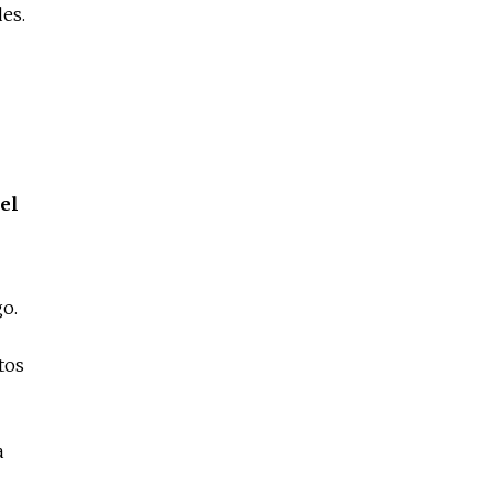
es.
el
o.
tos
a