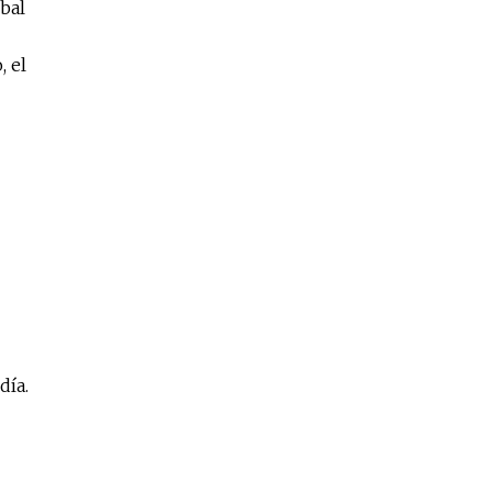
bal
, el
día.