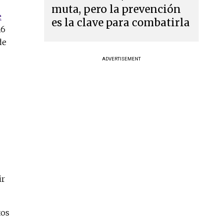
muta, pero la prevención
e
es la clave para combatirla
16
de
ADVERTISEMENT
ir
tos