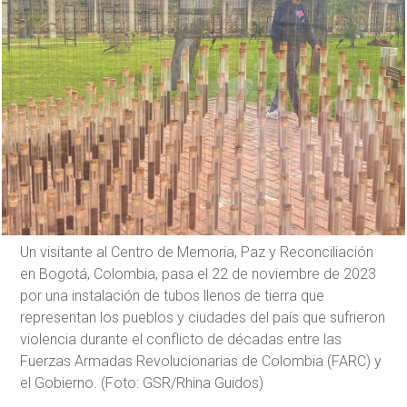
Un visitante al Centro de Memoria, Paz y Reconciliación
en Bogotá, Colombia, pasa el 22 de noviembre de 2023
por una instalación de tubos llenos de tierra que
representan los pueblos y ciudades del país que sufrieron
violencia durante el conflicto de décadas entre las
Fuerzas Armadas Revolucionarias de Colombia (FARC) y
el Gobierno. (Foto: GSR/Rhina Guidos)