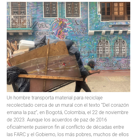
Un hombre transporta material para reciclaje
recolectado cerca de un mural con el texto "Del corazón
emana la paz", en Bogotá, Colombia, el 22 de noviembre
de 2023. Aunque los acuerdos de paz de 2016
oficialmente pusieron fin al conflicto de décadas entre
las FARC y el Gobierno, los más pobres, muchos de ellos