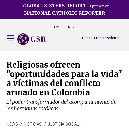
Skip
GLOBAL SISTERS REPORT
a project of
to
NATIONAL CATHOLIC REPORTER
main
content
ADVERTISEMENT
Donar
Free newsletters
Religiosas ofrecen
"oportunidades para la vida"
a víctimas del conflicto
armado en Colombia
El poder transformador del acompañamiento de
las hermanas católicas
NEWS
NOTICIAS
JUSTICIA SOCIAL