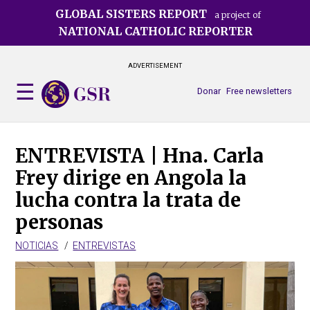
Skip
GLOBAL SISTERS REPORT
a project of
to
NATIONAL CATHOLIC REPORTER
main
content
ADVERTISEMENT
Donar
Free newsletters
ENTREVISTA | Hna. Carla
Frey dirige en Angola la
lucha contra la trata de
personas
NOTICIAS
ENTREVISTAS