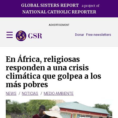
Skip
GLOBAL SISTERS REPORT
a project of
to
NATIONAL CATHOLIC REPORTER
main
content
ADVERTISEMENT
Donar
Free newsletters
En África, religiosas
responden a una crisis
climática que golpea a los
más pobres
NEWS
NOTICIAS
MEDIO AMBIENTE