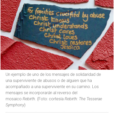
Un ejemplo de uno de los mensajes de solidaridad de
una superviviente de abusos o de alguien que ha
acompañado a una superviviente en su camino. Los
mensajes se incorporarán al reverso del
mosaico
Rebirth
. (Foto: cortesía
Rebirth: The Tesserae
Symphony
)