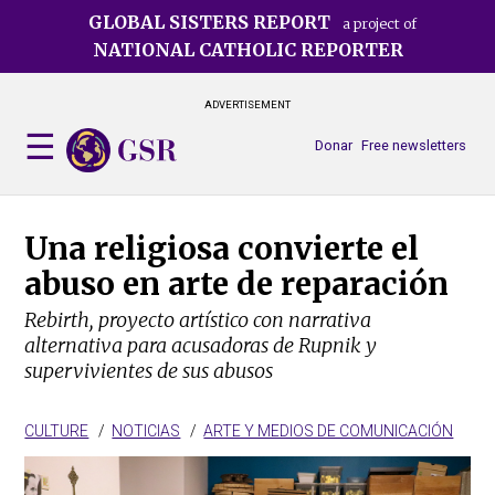
Skip
GLOBAL SISTERS REPORT
a project of
to
NATIONAL CATHOLIC REPORTER
main
content
ADVERTISEMENT
Donar
Free newsletters
Una religiosa convierte el
abuso en arte de reparación
Rebirth, proyecto artístico con narrativa
alternativa para acusadoras de Rupnik y
supervivientes de sus abusos
CULTURE
NOTICIAS
ARTE Y MEDIOS DE COMUNICACIÓN