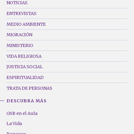
Footer
NOTICIAS
Menu
ENTREVISTAS
(Left)
MEDIO AMBIENTE
MIGRACIÓN
MINISTERIO
VIDA RELIGIOSA
JUSTICIA SOCIAL
ESPIRITUALIDAD
TRATA DE PERSONAS
DESCUBRA MÁS
GSR
Footer
GSR en el Aula
Menu
La Vida
(Right)