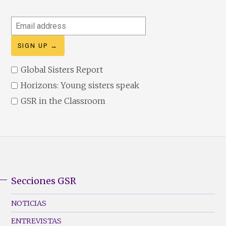
Email
address
Global Sisters Report
Horizons: Young sisters speak
GSR in the Classroom
Secciones GSR
GSR
Footer
NOTICIAS
Menu
ENTREVISTAS
(Left)