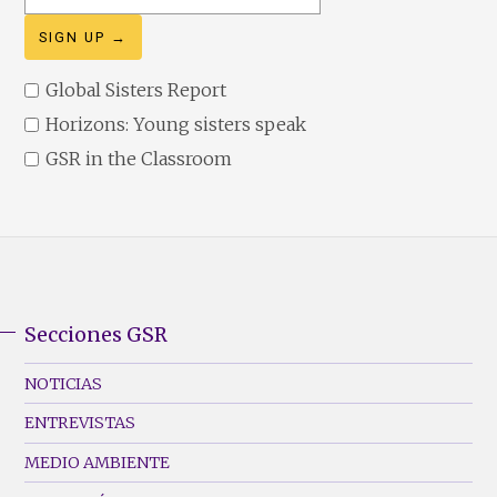
address
Global Sisters Report
Horizons: Young sisters speak
GSR in the Classroom
Secciones GSR
GSR
Footer
NOTICIAS
Menu
ENTREVISTAS
(Left)
MEDIO AMBIENTE