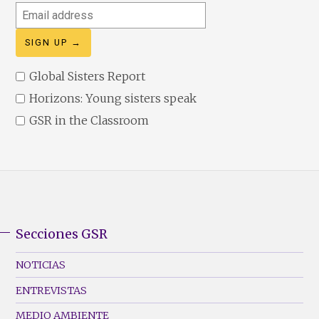
Email
address
Global Sisters Report
Horizons: Young sisters speak
GSR in the Classroom
Secciones GSR
GSR
Footer
NOTICIAS
Menu
ENTREVISTAS
(Left)
MEDIO AMBIENTE