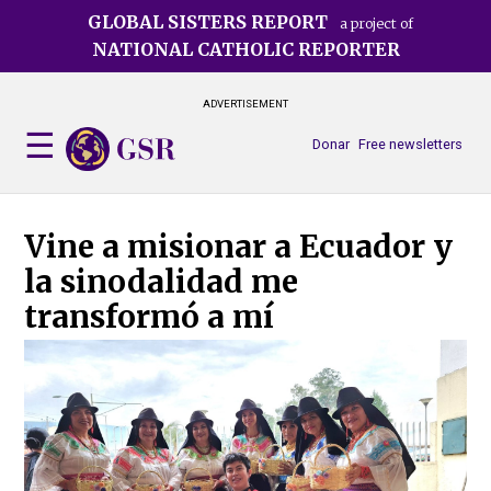
Skip
GLOBAL SISTERS REPORT
a project of
to
NATIONAL CATHOLIC REPORTER
main
content
ADVERTISEMENT
Donar
Free newsletters
Vine a misionar a Ecuador y
la sinodalidad me
transformó a mí