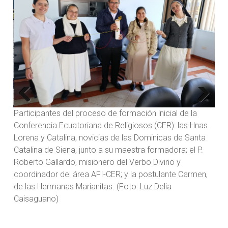
Qui
com
cor
Previous
Next
na
Participantes del proceso de formación inicial de la
nas
Conferencia Ecuatoriana de Religiosos (CER): las Hnas.
Lorena y Catalina, novicias de las Dominicas de Santa
 Ana
Catalina de Siena, junto a su maestra formadora; el P.
Roberto Gallardo, misionero del Verbo Divino y
coordinador del área AFI-CER; y la postulante Carmen,
de las Hermanas Marianitas. (Foto: Luz Delia
Caisaguano)