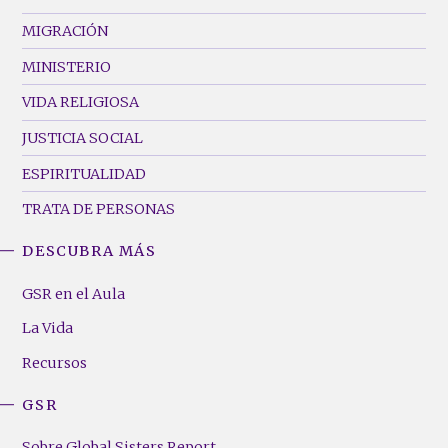
MIGRACIÓN
MINISTERIO
VIDA RELIGIOSA
JUSTICIA SOCIAL
ESPIRITUALIDAD
TRATA DE PERSONAS
DESCUBRA MÁS
GSR
Footer
GSR en el Aula
Menu
La Vida
(Right)
Recursos
GSR
Sobre Global Sisters Report