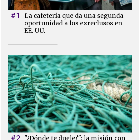
#1
La cafetería que da una segunda
oportunidad a los exreclusos en
EE. UU.
#2
"¿Dónde te duele?": la misión con