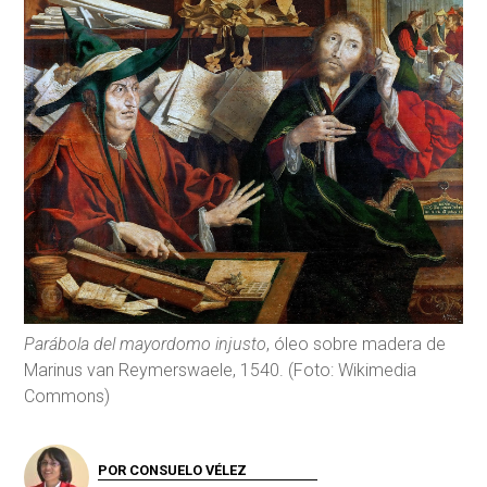
Parábola del mayordomo injusto
, óleo sobre madera de
Marinus van Reymerswaele, 1540. (Foto: Wikimedia
Commons)
POR CONSUELO VÉLEZ