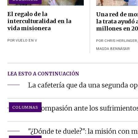
El regalo de la
Una red de mo
interculturalidad en la
la trata ayudó a
vida misionera
millones en 2
POR
VUELO EN V
POR
CHRIS HERLINGER
MAGDA BENNÁSAR
LEA ESTO A CONTINUACIÓN
La cafetería que da una segunda op
La compasión ante los sufrimiento
COLUMNAS
"¿Dónde te duele?": la misión con 