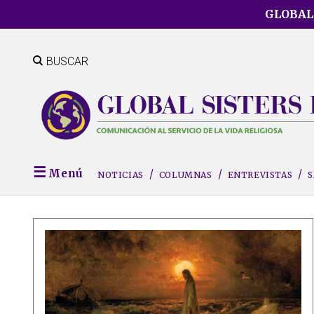
Skip
GLOBAL
to
main
content
BUSCAR
Menú
NOTICIAS
COLUMNAS
ENTREVISTAS
S