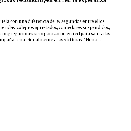
giosas reconstruyen en red la esperanza
uela con una diferencia de 39 segundos entre ellos.
heridas: colegios agrietados, comedores suspendidos,
congregaciones se organizaron en red para salir a las
 acompañar emocionalmente a las víctimas. "Hemos